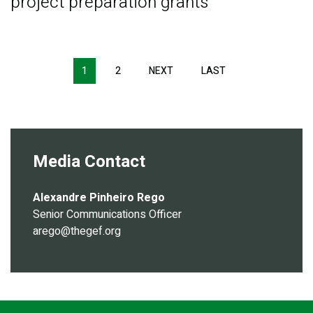
project preparation grants
Pagination
1
2
NEXT
NEXT
LAST
LAST
PAGE
PAGE
Media Contact
Alexandre Pinheiro Rego
Senior Communications Officer
arego@thegef.org