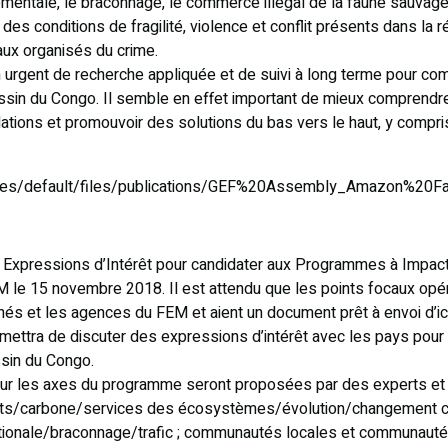
ementale, le braconnage, le commerce illégal de la faune sauvag
des conditions de fragilité, violence et conflit présents dans la 
aux organisés du crime.
oin urgent de recherche appliquée et de suivi à long terme pour c
in du Congo. Il semble en effet important de mieux comprendre 
ions et promouvoir des solutions du bas vers le haut, y compr
sites/default/files/publications/GEF%20Assembly_Amazon%20Fa
 Expressions d’Intérêt pour candidater aux Programmes à Impac
M le 15 novembre 2018. Il est attendu que les points focaux opé
és et les agences du FEM et aient un document prêt à envoi d’ici 
rmettra de discuter des expressions d’intérêt avec les pays pou
ssin du Congo.
ur les axes du programme seront proposées par des experts et 
ts/carbone/services des écosystèmes/évolution/changement clim
ationale/braconnage/trafic ; communautés locales et communautés