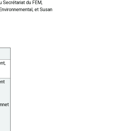
u Secrétariat du FEM,
 Environnemental, et Susan
nt,
ent
nnet