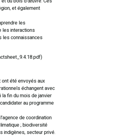
e et du bois d’œuvre. Ces
région, et également
omprendre les
les interactions
is les connaissances
ctsheet_9.4.18.pdf)
t ont été envoyés aux
rationnels échangent avec
la fin du mois de janvier
r candidater au programme
l’agence de coordination
atique ; biodiversité
 indigènes, secteur privé.