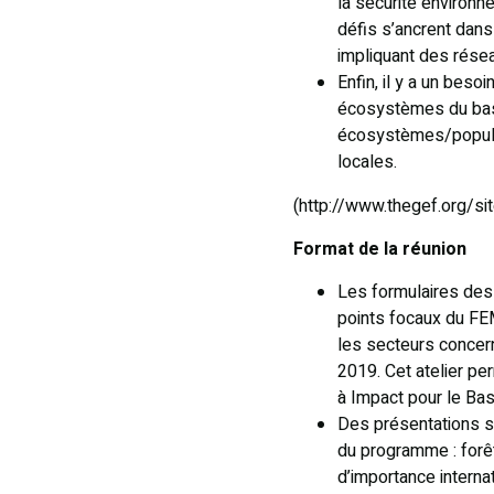
la sécurité environn
défis s’ancrent dans 
impliquant des rése
Enfin, il y a un bes
écosystèmes du bass
écosystèmes/populat
locales.
(http://www.thegef.org/
Format de la réunion
Les formulaires des
points focaux du FE
les secteurs concern
2019. Cet atelier pe
à Impact pour le Ba
Des présentations s
du programme : forê
d’importance intern