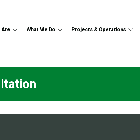
 Are
What We Do
Projects & Operations
ltation