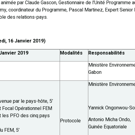
 animée par Claude Gascon, Gestionnaire de l’Unité Programme a
my, coordinateur du Programme
, Pascal Martinez, Expert Senior
le des relations-pays.
edi, 16 Janvier 2019)
 Janvier 2019
Modalités
Responsabilités
Ministère Environneme
Gabon
Ministère Environnem
enue par le pays-hôte, 5’
Yannick Ongonwou-So
t Focal Opérationnel FEM
t les PFO des cinq pays
Antonio Micha Ondo,
Protocole
Guinée Equatoriale
du FEM, 5’