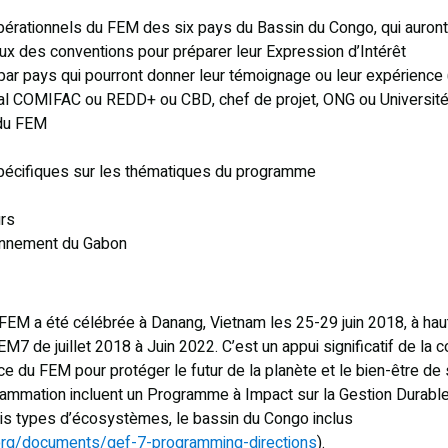
pérationnels du FEM des six pays du Bassin du Congo, qui auron
ux des conventions pour préparer leur Expression d’Intérêt
ar pays qui pourront donner leur témoignage ou leur expérience (c
al COMIFAC ou REDD+ ou CBD, chef de projet, ONG ou Université, 
 du FEM
pécifiques sur les thématiques du programme
urs
ronnement du Gabon
 FEM a été célébrée à Danang, Vietnam les 25-29 juin 2018, à hau
EM7 de juillet 2018 à Juin 2022. C’est un appui significatif de la
e du FEM pour protéger le futur de la planète et le bien-être de
mmation incluent un Programme à Impact sur la Gestion Durable
ois types d’écosystèmes, le bassin du Congo inclus
org/documents/gef-7-programming-directions
).