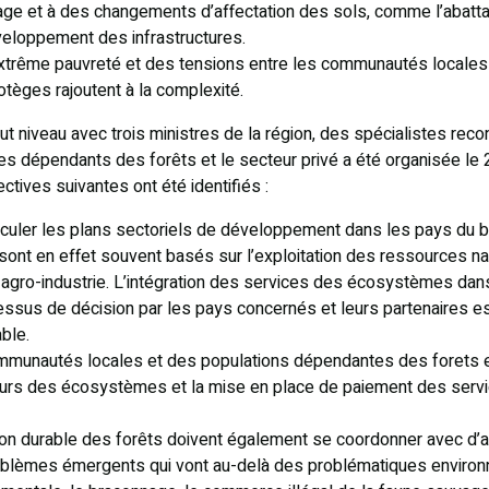
age et à des changements d’affectation des sols, comme l’abatt
développement des infrastructures.
extrême pauvreté et des tensions entre les communautés locales 
otèges rajoutent à la complexité.
t niveau avec trois ministres de la région, des spécialistes recon
les dépendants des forêts et le secteur privé a été organisée le 
ives suivantes ont été identifiés :
rticuler les plans sectoriels de développement dans les pays du
nt en effet souvent basés sur l’exploitation des ressources natur
s, agro-industrie. L’intégration des services des écosystèmes d
ocessus de décision par les pays concernés et leurs partenaires e
ble.
ommunautés locales et des populations dépendantes des forets e
leurs des écosystèmes et la mise en place de paiement des se
on durable des forêts doivent également se coordonner avec d’aut
lèmes émergents qui vont au-delà des problématiques environn