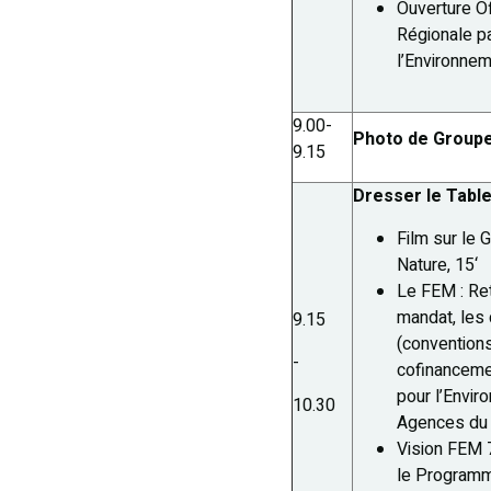
Ouverture Of
Régionale pa
l’Environnem
9.00-
Photo de Group
9.15
Dresser le Tabl
Film sur le 
Nature, 15‘
Le FEM : Re
mandat, les 
9.15
(conventions
-
cofinanceme
pour l’Envir
10.30
Agences du 
Vision FEM 
le Program