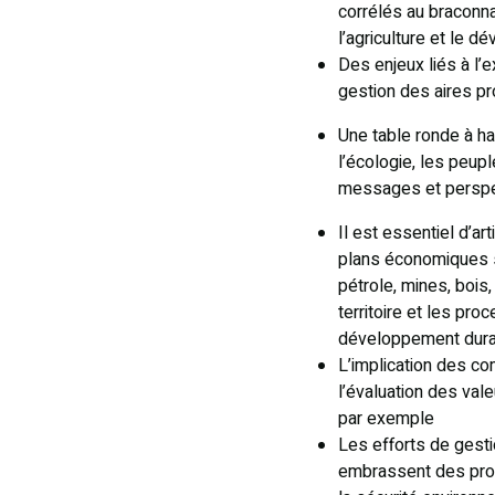
corrélés au braconn
l’agriculture et le 
Des enjeux liés à l’
gestion des aires pr
Une table ronde à hau
l’écologie, les peup
messages et perspect
Il est essentiel d’a
plans économiques so
pétrole, mines, boi
territoire et les pr
développement dura
L’implication des c
l’évaluation des va
par exemple
Les efforts de gesti
embrassent des prob