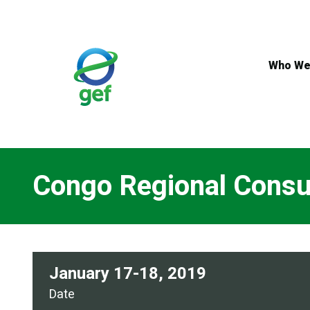
Skip
to
main
content
Who We
Congo Regional Consu
January 17-18, 2019
Date