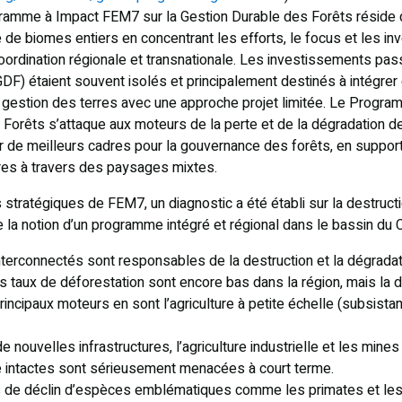
gramme à Impact FEM7 sur la Gestion Durable des Forêts réside d
ue de biomes entiers en concentrant les efforts, le focus et les i
oordination régionale et transnationale. Les investissements pa
DF) étaient souvent isolés et principalement destinés à intégre
 gestion des terres avec une approche projet limitée. Le Progra
Forêts s’attaque aux moteurs de la perte et de la dégradation d
er de meilleurs cadres pour la gouvernance des forêts, en supp
oires à travers des paysages mixtes.
tratégiques de FEM7, un diagnostic a été établi sur la destructi
re la notion d’un programme intégré et régional dans le bassin du 
nterconnectés sont responsables de la destruction et la dégradat
 taux de déforestation sont encore bas dans la région, mais la 
rincipaux moteurs en sont l’agriculture à petite échelle (subsist
nouvelles infrastructures, l’agriculture industrielle et les min
e intactes sont sérieusement menacées à court terme.
 de déclin d’espèces emblématiques comme les primates et les